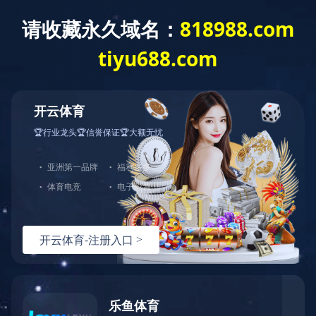
网站首页
关于我们
新闻中心
产品中